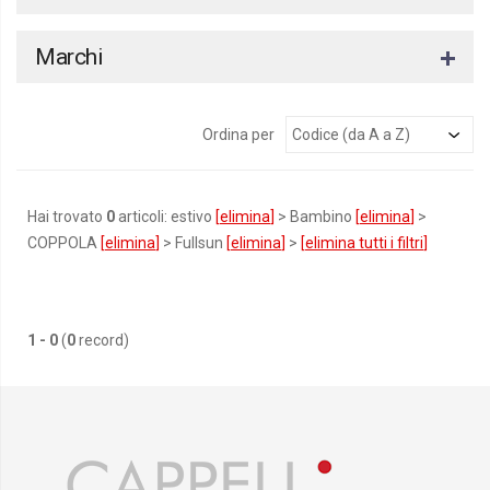
Marchi
Ordina per
Hai trovato
0
articoli: estivo
[
elimina
]
> Bambino
[
elimina
]
>
COPPOLA
[
elimina
]
> Fullsun
[
elimina
]
>
[
elimina tutti i filtri
]
1 - 0
(
0
record)