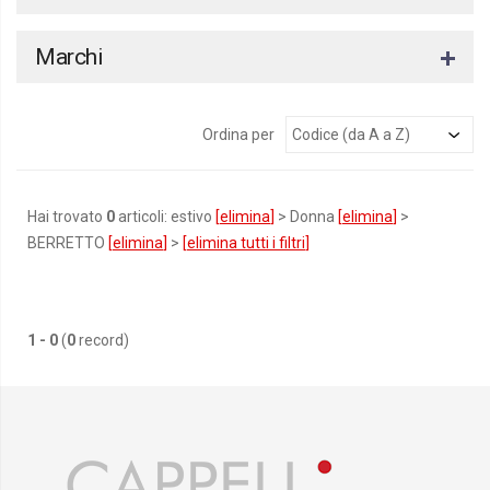
Marchi
Ordina per
Hai trovato
0
articoli: estivo
[
elimina
]
> Donna
[
elimina
]
>
BERRETTO
[
elimina
]
>
[
elimina tutti i filtri
]
1 - 0
(
0
record)