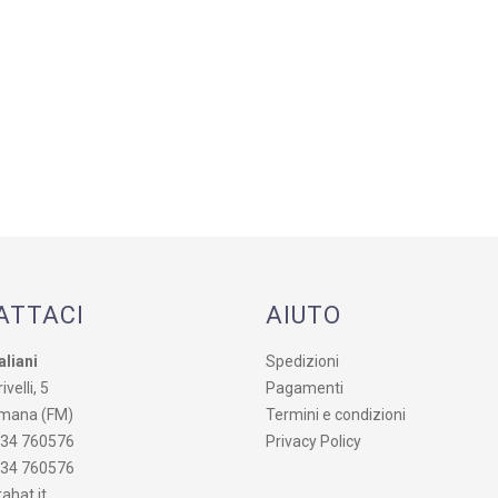
ATTACI
AIUTO
aliani
Spedizioni
ivelli, 5
Pagamenti
mana (FM)
Termini e condizioni
734 760576
Privacy Policy
734 760576
ahat.it