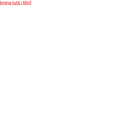
limina tutti i filtri
]