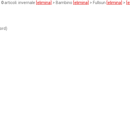
o
0
articoli: invernale
[
elimina
]
> Bambino
[
elimina
]
> Fullsun
[
elimina
]
>
[
e
ord)