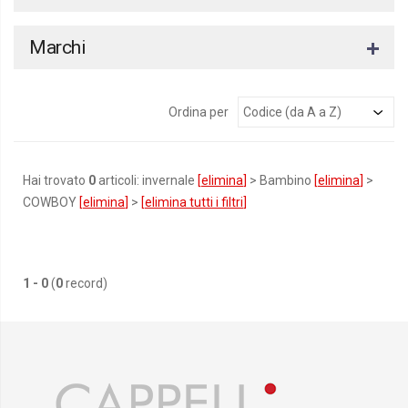
Marchi
Ordina per
Hai trovato
0
articoli: invernale
[
elimina
]
> Bambino
[
elimina
]
>
COWBOY
[
elimina
]
>
[
elimina tutti i filtri
]
1 - 0
(
0
record)