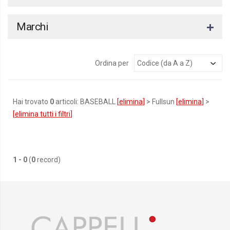
Marchi
Ordina per
Hai trovato
0
articoli: BASEBALL
[
elimina
]
> Fullsun
[
elimina
]
>
[
elimina tutti i filtri
]
1 - 0
(
0
record)