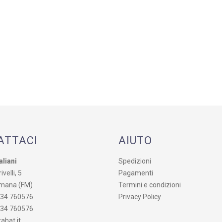
ATTACI
AIUTO
aliani
Spedizioni
ivelli, 5
Pagamenti
mana (FM)
Termini e condizioni
734 760576
Privacy Policy
734 760576
ahat.it