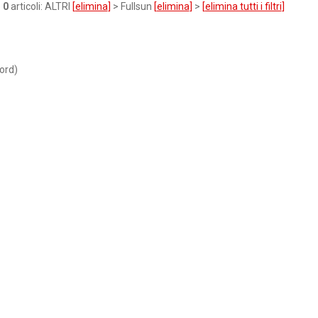
o
0
articoli: ALTRI
[
elimina
]
> Fullsun
[
elimina
]
>
[
elimina tutti i filtri
]
ord)