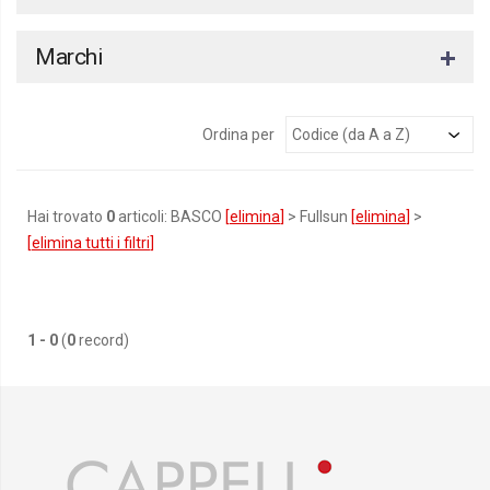
Marchi
Ordina per
Hai trovato
0
articoli: BASCO
[
elimina
]
> Fullsun
[
elimina
]
>
[
elimina tutti i filtri
]
1 - 0
(
0
record)